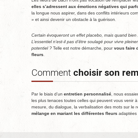
Les fleurs de Bach n’ont pas vocation de remplacer le
elles s’adressent aux émotions négatives qui par
la longue nous aspirer, dans des conflits intérieurs co
» et ainsi devenir un obstacle à la guérison.
Certain évoqueront un effet placebo, mais quand bien 
L’essentiel n’est-il pas d’être soulagé pour vivre pleine
potentiel ?
Telle est notre démarche, pour
vous faire 
fleurs
.
Comment
choisir son re
Par le biais d’un
entretien personnalisé
, nous essai
les plus tenaces toutes celles qui peuvent vous venir à
mesure, du dialogue, la verbalisation des mots sur le
mélange en mariant les différentes fleurs
adaptées à