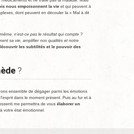
s médicaments et ne traite pas la maladie. Mais
fois nous empoisonnent la vie
et qui peuvent à
mplexes, dont peuvent en découler la « Mal à dit
même, n’est-ce pas le résultat qui compte ?
ment sa vie, amplifier nos qualités et notre
découvrir les subtilités et le pouvoir des
mède
?
erons ensemble de dégager parmi les émotions
 l’esprit dans le moment présent. Puis au fur et à
 ressenti me permettra de vous
élaborer un
 votre état émotionnel.