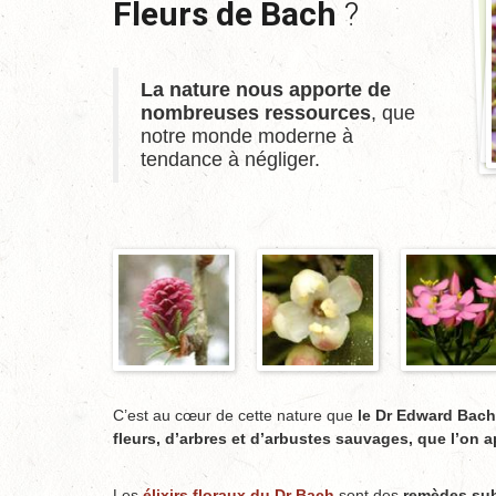
Fleurs de Bach
?
La nature nous apporte de
nombreuses ressources
, que
notre monde moderne à
tendance à négliger.
C’est au cœur de cette nature que
le Dr Edward Bach
fleurs, d’arbres et d’arbustes sauvages, que l’on ap
Les
élixirs floraux du Dr Bach
sont des
remèdes subt