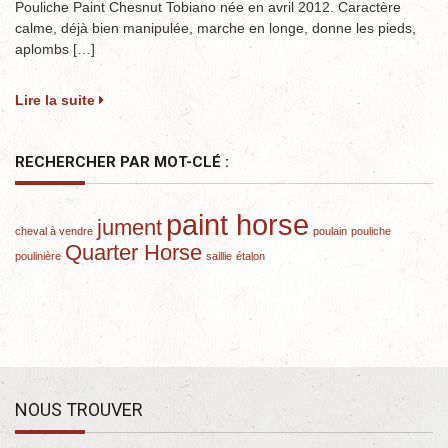
Pouliche Paint Chesnut Tobiano née en avril 2012. Caractère
calme, déjà bien manipulée, marche en longe, donne les pieds,
aplombs […]
Lire la suite
RECHERCHER PAR MOT-CLÉ :
paint horse
jument
cheval à vendre
poulain
pouliche
Quarter Horse
poulinière
saillie
étalon
NOUS TROUVER