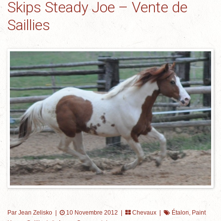
Skips Steady Joe – Vente de
Saillies
Par Jean Zelisko
|
10 Novembre 2012 |
Chevaux
|
Étalon
,
Paint