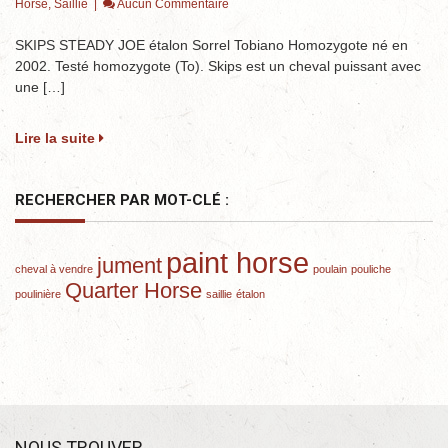
Horse
,
Saillie
|
Aucun Commentaire
SKIPS STEADY JOE étalon Sorrel Tobiano Homozygote né en
2002. Testé homozygote (To). Skips est un cheval puissant avec
une […]
Lire la suite
RECHERCHER PAR MOT-CLÉ :
paint horse
jument
cheval à vendre
poulain
pouliche
Quarter Horse
poulinière
saillie
étalon
NOUS TROUVER