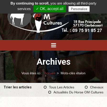
By continuing to scroll,
you are allowing all third-party
services
✓ OK, accept all
Personalize
Archives
Vous êtes ici :
Accueil
>
Mots-clés étalon
Trier les articles
Tous Les Articles
Chevaux
Actualités Du Horse OM Cultures