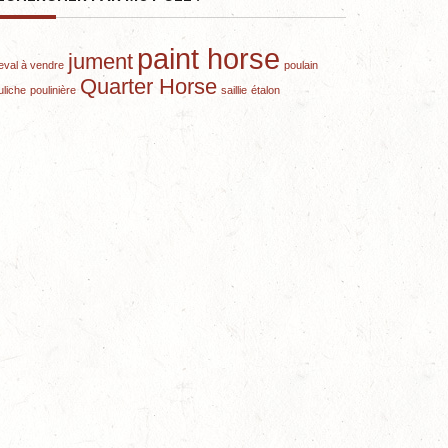
paint horse
jument
eval à vendre
poulain
Quarter Horse
uliche
poulinière
saillie
étalon