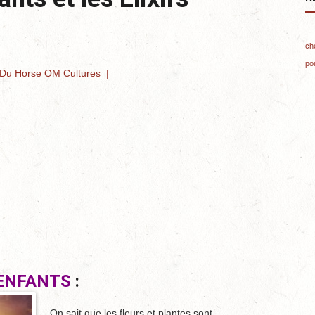
ch
po
s Du Horse OM Cultures
|
 ENFANTS
:
On sait que les fleurs et plantes sont