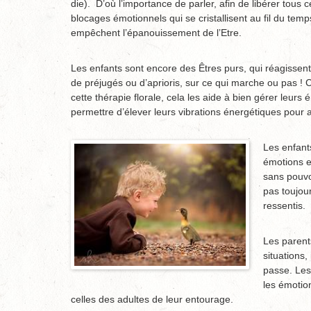
die). D’où l’importance de parler, afin de libérer tous c
blocages émotionnels qui se cristallisent au fil du temp
empêchent l’épanouissement de l’Etre.
Les enfants sont encore des Êtres purs, qui réagissent 
de préjugés ou d’aprioris, sur ce qui marche ou pas ! C
cette thérapie florale, cela les aide à bien gérer leurs 
permettre d’élever leurs vibrations énergétiques pour a
Les enfants
émotions e
sans pouvoi
pas toujour
ressentis.
Les parent
situations,
passe. Les
les émotio
celles des adultes de leur entourage.